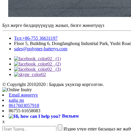
Бул жерге билдирүүңүздү жазып, бизге жөнөтүңүз
Тел:+86-755 36631197
Floor 5, Building 6, Dongfanghong Industrial Park, Yushi R
sales@polymer-batterys.com
© Copyright 20102020 : Бардык укуктар корголгон.
Email жөнөтүү
кайа ли
8617603057918
86755 61658083
Вильям
x
Издөө үчүн enter басыңыз же жа