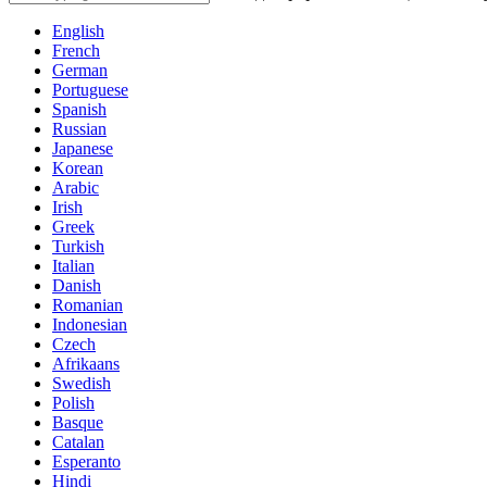
English
French
German
Portuguese
Spanish
Russian
Japanese
Korean
Arabic
Irish
Greek
Turkish
Italian
Danish
Romanian
Indonesian
Czech
Afrikaans
Swedish
Polish
Basque
Catalan
Esperanto
Hindi