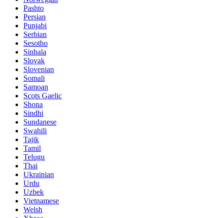
Pashto
Persian
Punjabi
Serbian
Sesotho
Sinhala
Slovak
Slovenian
Somali
Samoan
Scots Gaelic
Shona
Sindhi
Sundanese
Swahili
Tajik
Tamil
Telugu
Thai
Ukrainian
Urdu
Uzbek
Vietnamese
Welsh