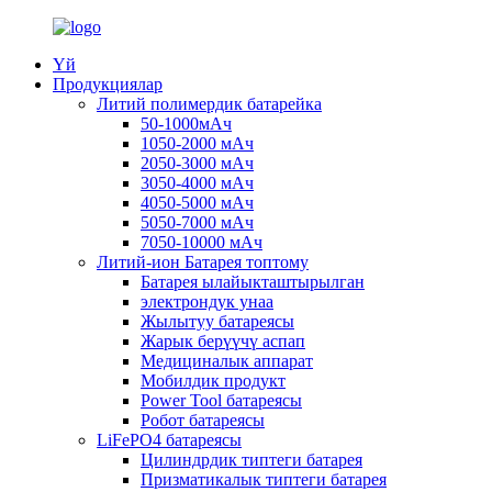
Үй
Продукциялар
Литий полимердик батарейка
50-1000мАч
1050-2000 мАч
2050-3000 мАч
3050-4000 мАч
4050-5000 мАч
5050-7000 мАч
7050-10000 мАч
Литий-ион Батарея топтому
Батарея ылайыкташтырылган
электрондук унаа
Жылытуу батареясы
Жарык берүүчү аспап
Медициналык аппарат
Мобилдик продукт
Power Tool батареясы
Робот батареясы
LiFePO4 батареясы
Цилиндрдик типтеги батарея
Призматикалык типтеги батарея