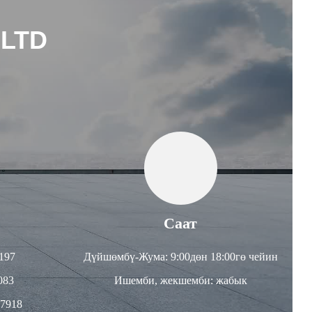
 LTD
Саат
197
Дүйшөмбү-Жума: 9:00дөн 18:00гө чейин
083
Ишемби, жекшемби: жабык
57918