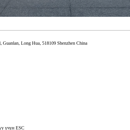
oad, Guanlan, Long Hua, 518109 Shenzhen China
буу үчүн ESC