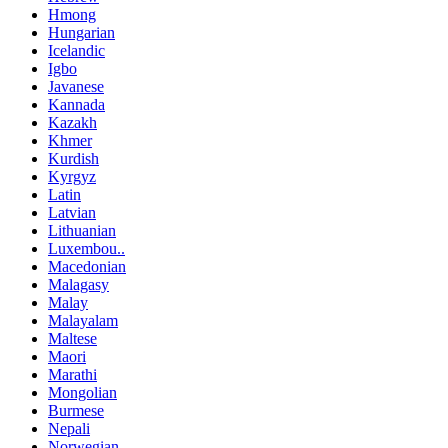
Hmong
Hungarian
Icelandic
Igbo
Javanese
Kannada
Kazakh
Khmer
Kurdish
Kyrgyz
Latin
Latvian
Lithuanian
Luxembou..
Macedonian
Malagasy
Malay
Malayalam
Maltese
Maori
Marathi
Mongolian
Burmese
Nepali
Norwegian