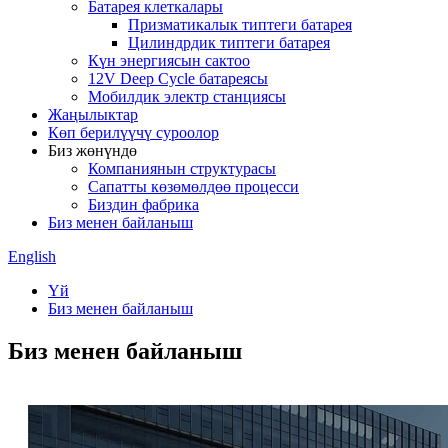
Батарея клеткалары
Призматикалык типтеги батарея
Цилиндрдик типтеги батарея
Күн энергиясын сактоо
12V Deep Cycle батареясы
Мобилдик электр станциясы
Жаңылыктар
Көп берилүүчү суроолор
Биз жөнүндө
Компаниянын структурасы
Сапатты көзөмөлдөө процесси
Биздин фабрика
Биз менен байланыш
English
Үй
Биз менен байланыш
Биз менен байланыш