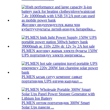
Жогорку өндүрүмдүүлүк жана чоң
кубаттуулуктагы литий-иондук батарейка...
PLMEN жогорку жарык электр булагы 150W
UPS портативдүү электр энергиясы...
PLMEN ысык сатуу кемпинг саякат
портативдик UPS өзгөчө кырдаал ...
PLMEN оптом портативдик 300W Smart
Solar Ups панели ...