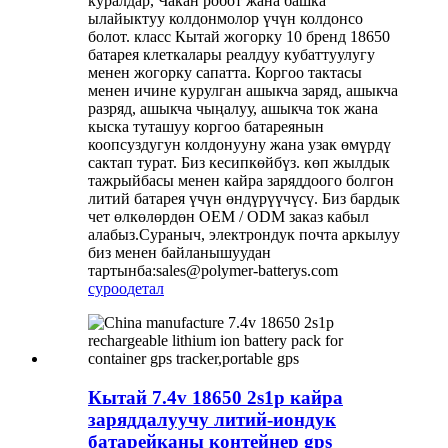
куралдар, Чакан робот жана башка
ылайыктуу колдонмолор үчүн колдонсо
болот. класс Кытай жогорку 10 бренд 18650
батарея клеткалары реалдуу кубаттуулугу
менен жогорку сапатта. Коргоо тактасы
менен ичине курулган ашыкча заряд, ашыкча
разряд, ашыкча чыңалуу, ашыкча ток жана
кыска туташуу коргоо батареянын
коопсуздугун колдонууну жана узак өмүрдү
сактап турат. Биз кесипкөйбүз. көп жылдык
тажрыйбасы менен кайра заряддоого болгон
литий батарея үчүн өндүрүүчүсү. Биз бардык
чет өлкөлөрдөн OEM / ODM заказ кабыл
алабыз.Сураныч, электрондук почта аркылуу
биз менен байланышуудан
тартынба:sales@polymer-batterys.com
суроо
детал
Кытай 7.4v 18650 2s1p кайра
заряддалуучу литий-иондук
батарейканы контейнер gps