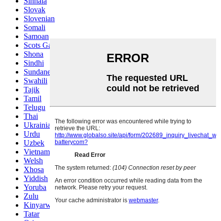
Sinhala
Slovak
Slovenian
Somali
Samoan
Scots Gaelic
Shona
Sindhi
Sundanese
Swahili
Tajik
Tamil
Telugu
Thai
Ukrainian
Urdu
Uzbek
Vietnamese
Welsh
Xhosa
Yiddish
Yoruba
Zulu
Kinyarwanda
Tatar