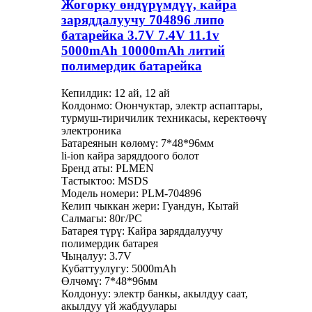
Жогорку өндүрүмдүү, кайра
заряддалуучу 704896 липо
батарейка 3.7V 7.4V 11.1v
5000mAh 10000mAh литий
полимердик батарейка
Кепилдик: 12 ай, 12 ай
Колдонмо: Оюнчуктар, электр аспаптары,
турмуш-тиричилик техникасы, керектөөчү
электроника
Батареянын көлөмү: 7*48*96мм
li-ion кайра заряддоого болот
Бренд аты: PLMEN
Тастыктоо: MSDS
Модель номери: PLM-704896
Келип чыккан жери: Гуандун, Кытай
Салмагы: 80г/PC
Батарея түрү: Кайра заряддалуучу
полимердик батарея
Чыңалуу: 3.7V
Кубаттуулугу: 5000mAh
Өлчөмү: 7*48*96мм
Колдонуу: электр банкы, акылдуу саат,
акылдуу үй жабдуулары