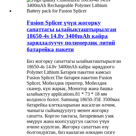
Fusion Splicer үчүн жогорку
сапаттагы ылайыкташтырылган
18650-4s 14.8v 3400mAh кайра
заряддалуучу полимердик литий
батарейка пакети
Биз жогорку сапаттагы ылайыкташтырылган
18650-4s 14.8v 3400mAh кайра заряддоого
Polymer Lithium Батарея пакетин камсыз
Fusion Splicer.The батарея пакетин Fusion
Splicer, Мобилдик принтер, Мобилдик
сканер, күн жарык, Монитор жана башка
ылайыктуу applications.81 * 73 * 18 мм
колдонсо болот. Samsung 18650-35E 3500мах
батарейка клеткаларынан жасалган өлчөм,
чыныгы сыйымдуулугу менен жогорку
сапатта. Коргоо тактасы, батареянын узак
өмүрүн жана коопсуздугун сактоо үчүн
ичине курулган. Жогорку сапаттын өзү
болгондуктан, биз каалаган өлкөдөн сизге