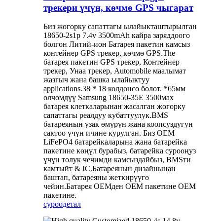
трекери үчүн, көчмө GPS чыгарат
Биз жогорку сапаттагы ылайыкташтырылган
18650-2s1p 7.4v 3500mAh кайра заряддоого
болгон Литий-ион Батарея пакетин камсыз
контейнер GPS трекер, көчмө GPS.The
батарея пакетин GPS трекер, Контейнер
трекер, Унаа трекер, Automobile маалымат
жазгыч жана башка ылайыктуу
applications.38 * 18 колдонсо болот. *65мм
өлчөмдүү Samsung 18650-35E 3500мах
батарея клеткаларынан жасалган жогорку
сапаттагы реалдуу кубаттуулук.BMS
батареянын узак өмүрүн жана коопсуздугун
сактоо үчүн ичине курулган. Биз OEM
LiFePO4 батарейкаларына жана батарейка
пакетине көңүл бурабыз, батарейка сурооңуз
үчүн толук чечимди камсыздайбыз, BMSти
камтыйт & IC.Батареянын дизайнынан
баштап, батареяны жеткирүүгө
чейин.Батарея OEMден OEM пакетине OEM
пакетине.
суроо
детал