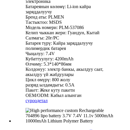
электроника
Батареянын көлөмү: Li-ion кайра
заряддалуучу
Бренд аты: PLMEN
Тастыктоо: MSDS
Модель номери: PLM-537086
Келип чыккан жери: Гуандун, Кытай
Салмагы: 20г/PC
Батарея түрү: Кайра заряддалуучу
полимердик батарея
Чыңалуу: 7.4V
Кубаттуулугу: 4200mAh
Өлчөмү: 5.3*140*86мм
Колдонуу: электр банкы, акылдуу саат,
акылдуу үй жабдуулары
Цикл өмүрү: 800 жолу
разряд ылдамдыгы: 0.5A
Пакет: Жеке куту пакети
OEM/ODM: Кабыл алынган
суроо
детал