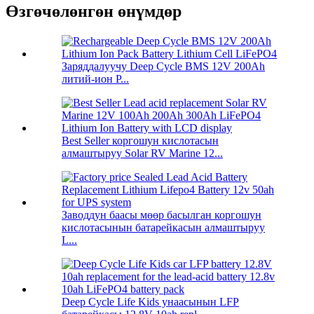
Өзгөчөлөнгөн өнүмдөр
Заряддалуучу Deep Cycle BMS 12V 200Ah
литий-ион P...
Best Seller коргошун кислотасын
алмаштыруу Solar RV Marine 12...
Заводдун баасы мөөр басылган коргошун
кислотасынын батарейкасын алмаштыруу
L...
Deep Cycle Life Kids унаасынын LFP