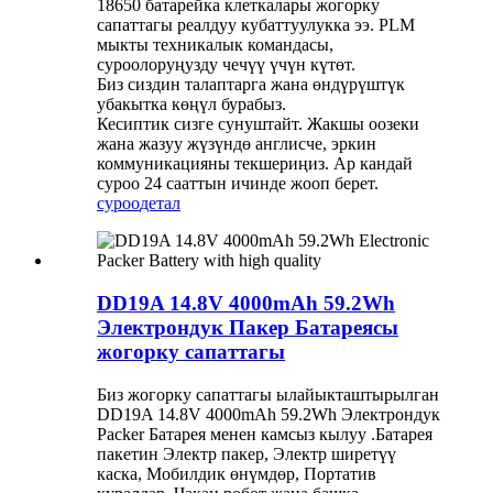
18650 батарейка клеткалары жогорку
сапаттагы реалдуу кубаттуулукка ээ. PLM
мыкты техникалык командасы,
суроолоруңузду чечүү үчүн күтөт.
Биз сиздин талаптарга жана өндүрүштүк
убакытка көңүл бурабыз.
Кесиптик сизге сунуштайт. Жакшы оозеки
жана жазуу жүзүндө англисче, эркин
коммуникацияны текшериңиз. Ар кандай
суроо 24 сааттын ичинде жооп берет.
суроо
детал
DD19A 14.8V 4000mAh 59.2Wh
Электрондук Пакер Батареясы
жогорку сапаттагы
Биз жогорку сапаттагы ылайыкташтырылган
DD19A 14.8V 4000mAh 59.2Wh Электрондук
Packer Батарея менен камсыз кылуу .Батарея
пакетин Электр пакер, Электр ширетүү
каска, Мобилдик өнүмдөр, Портатив