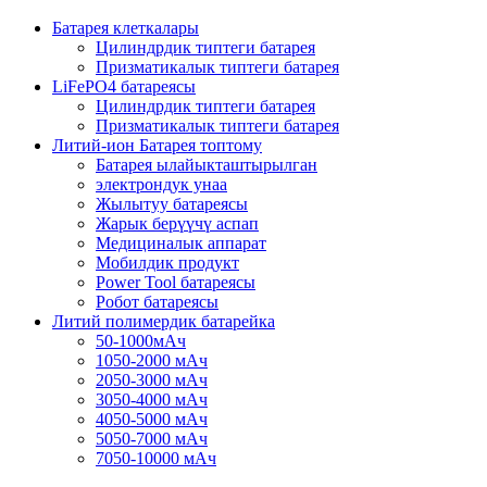
Батарея клеткалары
Цилиндрдик типтеги батарея
Призматикалык типтеги батарея
LiFePO4 батареясы
Цилиндрдик типтеги батарея
Призматикалык типтеги батарея
Литий-ион Батарея топтому
Батарея ылайыкташтырылган
электрондук унаа
Жылытуу батареясы
Жарык берүүчү аспап
Медициналык аппарат
Мобилдик продукт
Power Tool батареясы
Робот батареясы
Литий полимердик батарейка
50-1000мАч
1050-2000 мАч
2050-3000 мАч
3050-4000 мАч
4050-5000 мАч
5050-7000 мАч
7050-10000 мАч