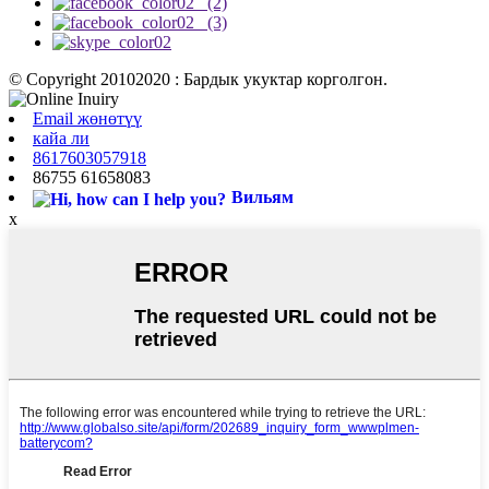
© Copyright 20102020 : Бардык укуктар корголгон.
Email жөнөтүү
кайа ли
8617603057918
86755 61658083
Вильям
x