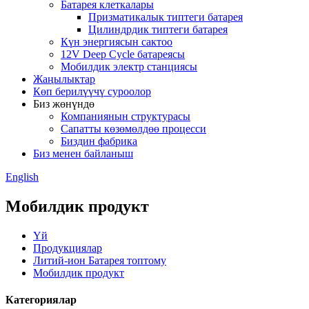
Батарея клеткалары
Призматикалык типтеги батарея
Цилиндрдик типтеги батарея
Күн энергиясын сактоо
12V Deep Cycle батареясы
Мобилдик электр станциясы
Жаңылыктар
Көп берилүүчү суроолор
Биз жөнүндө
Компаниянын структурасы
Сапатты көзөмөлдөө процесси
Биздин фабрика
Биз менен байланыш
English
Мобилдик продукт
Үй
Продукциялар
Литий-ион Батарея топтому
Мобилдик продукт
Категориялар