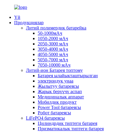
Үй
Продукциялар
Литий полимердик батарейка
50-1000мАч
1050-2000 мАч
2050-3000 мАч
3050-4000 мАч
4050-5000 мАч
5050-7000 мАч
7050-10000 мАч
Литий-ион Батарея топтому
Батарея ылайыкташтырылган
электрондук унаа
Жылытуу батареясы
Жарык берүүчү аспап
Медициналык аппарат
Мобилдик продукт
Power Tool батареясы
Робот батареясы
LiFePO4 батареясы
Цилиндрдик типтеги батарея
Призматикалык типтеги батарея