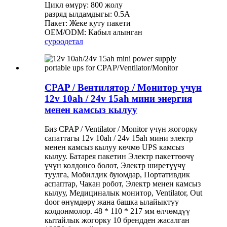
Цикл өмүрү: 800 жолу
разряд ылдамдыгы: 0.5A
Пакет: Жеке куту пакети
OEM/ODM: Кабыл алынган
суроо
детал
CPAP / Вентилятор / Монитор үчүн
12v 10ah / 24v 15ah мини энергия
менен камсыз кылуу
Биз CPAP / Ventilator / Monitor үчүн жогорку
сапаттагы 12v 10ah / 24v 15ah мини электр
менен камсыз кылуу көчмө UPS камсыз
кылуу. Батарея пакетин Электр пакеттөөчү
үчүн колдонсо болот, Электр ширетүүчү
туулга, Мобилдик буюмдар, Портативдик
аспаптар, Чакан робот, Электр менен камсыз
кылуу, Медициналык монитор, Ventilator, Out
door өнүмдөрү жана башка ылайыктуу
колдонмолор. 48 * 110 * 217 мм өлчөмдүү
кытайлык жогорку 10 брендден жасалган