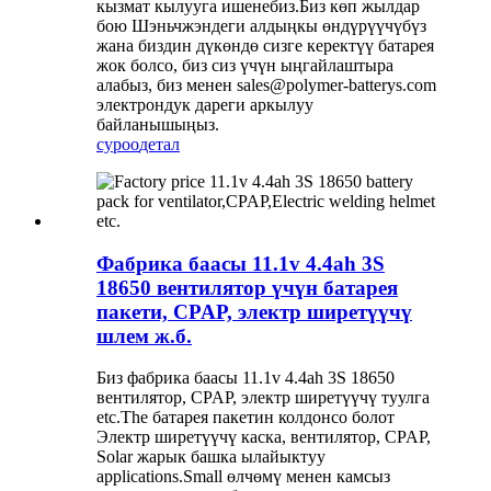
кызмат кылууга ишенебиз.Биз көп жылдар
бою Шэньчжэндеги алдыңкы өндүрүүчүбүз
жана биздин дүкөндө сизге керектүү батарея
жок болсо, биз сиз үчүн ыңгайлаштыра
алабыз, биз менен sales@polymer-batterys.com
электрондук дареги аркылуу
байланышыңыз.
суроо
детал
Фабрика баасы 11.1v 4.4ah 3S
18650 вентилятор үчүн батарея
пакети, CPAP, электр ширетүүчү
шлем ж.б.
Биз фабрика баасы 11.1v 4.4ah 3S 18650
вентилятор, CPAP, электр ширетүүчү туулга
etc.The батарея пакетин колдонсо болот
Электр ширетүүчү каска, вентилятор, CPAP,
Solar жарык башка ылайыктуу
applications.Small өлчөмү менен камсыз