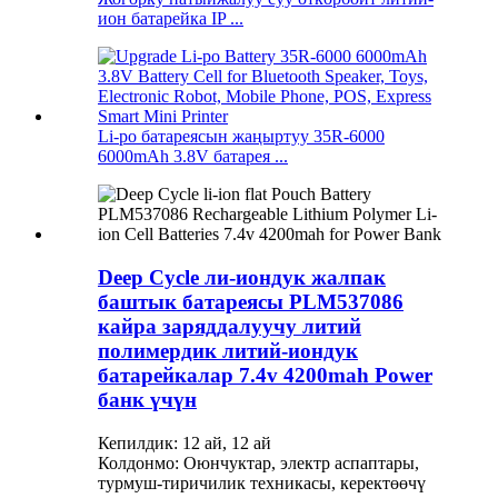
ион батарейка IP ...
Li-po батареясын жаңыртуу 35R-6000
6000mAh 3.8V батарея ...
Deep Cycle ли-иондук жалпак
баштык батареясы PLM537086
кайра заряддалуучу литий
полимердик литий-иондук
батарейкалар 7.4v 4200mah Power
банк үчүн
Кепилдик: 12 ай, 12 ай
Колдонмо: Оюнчуктар, электр аспаптары,
турмуш-тиричилик техникасы, керектөөчү