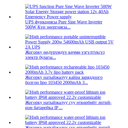
UPS функциясы Pure Sine Wave Inverter
500W Күн энергиясы...
Жогорку өндүрүмдүү көчмө үзгүлтүксүз
электр булагы...
Жогорку натыйжалуу кайра заряддоого
болгон lipo 103450 2000mAh 3...
Жогорку натыйжалуу суу өткөрбөйт литий-
ион батарейка IP ...
Жогорку натыйжалуу суу өткөрбөйт литий-