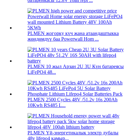
батарейкасы 12.8V 10ah repl ...
PLMEN жогорку күч жана атаандаштыкка
жөндөмдүү баа Powerwall Hom ...
PLMEN 10 жыл Арзан 2U 3U Күн батареясы
LiFePO4 48...
PLMEN 2500 Cycles 48V /51.2v 16s 200Ah
10Kwh RS485 L...
PLMEN Үй-энергетикалык электр дубалы
48v lifepo4 камыр...