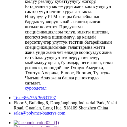
кылуу реалдуу кубаттуулугу жогору.
Батареянын узак өмүрүн жана коопсуздугун
сактоо үчүн ичине курулган такта.
Өндүрүүчү PLM катары батарейканын
бардык түрлөрүн ылайыкташтырылган
кызмат көрсөтөт. Продукттун
спецификациялары толук, мыкты иштеши,
коопсуз жана ишенимдүү, ар кандай
көрсөткүчтөр улуттук тесттик батарейканын
спецификациясынын талаптарына жетти
жана үйдө жана чет өлкөдө коопсуздук жана
натыйжалуулугун текшерүү тиешелүү
мыйзамдуу орган, буюмдар, негизинен, ички
рынокко, ошондой эле Түндүк Америка,
Түштүк Америка, Europe, Япония, Түштүк-
Чыгыш Азия жана башка рыноктордо
сатылат.
суроо
детал
Тел:+86-755 36631197
Floor 5, Building 6, Dongfanghong Industrial Park, Yushi
Road, Guanlan, Long Hua, 518109 Shenzhen China
sales@polymer-batterys.com